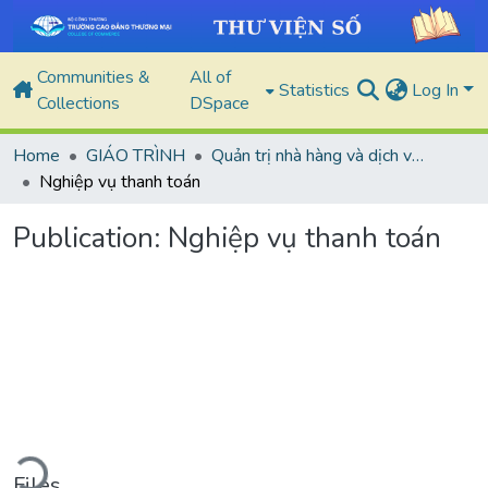
Communities &
All of
Statistics
Log In
Collections
DSpace
Home
GIÁO TRÌNH
Quản trị nhà hàng và dịch vụ ăn uống
Nghiệp vụ thanh toán
Publication:
Nghiệp vụ thanh toán
ding...
Files